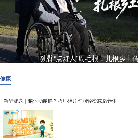
独臂“点灯人”周毛根：扎根乡土
健康
新华健康｜越运动越胖？巧用碎片时间轻松减脂养生