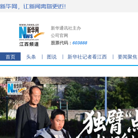
新华通讯社主办
公司官网
股票代码：
603888
首页
头条
图说
新华社记者看江西
要闻聚焦