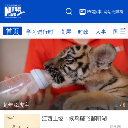
PC版本
网站无障碍
首页
网站地图
学习进行时
高层
时政
人事
国际
学习进行时
高层
时政
人事
国际
财经
网评
港澳
台湾
思客智库
全球连线
教育
科技
科创
量子
体育
2
/
龙年添虎宝
8
文化
书画
健康
军事
江西上饶：候鸟翩飞鄱阳湖
访谈
视频
图片
政务
新华网