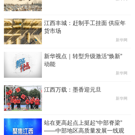
中央文件
金融
汽车
食品
江西丰城：赶制手工挂面 供应年
人居
信息化
数字经济
学术中国
货市场
新华网
乡村振兴
溯源中国
城市
旅游
新华视点｜转型升级激活“焕新”
能源
会展
彩票
娱乐
动能
新华网
时尚
悦读
公益
一带一路
江西万载：墨香迎元旦
亚太网
上市公司
文化产业
新华网
地方频道
站在更高起点上挺起“中部脊梁”
——中部地区高质量发展一线观
北京
天津
河北
山西