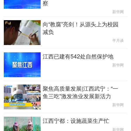
察
辽宁
吉林
上海
江苏
新华网
向“教腐”亮剑！从源头上为校园
浙江
安徽
福建
江西
减负
半月谈
山东
河南
湖北
湖南
江西已建有542处自然保护地
广东
广西
海南
重庆
新华网
四川
贵州
云南
西藏
聚焦高质量发展|江西武宁：“一
陕西
甘肃
青海
宁夏
鱼三吃”激发渔业发展新活力
新疆
内蒙古
黑龙江
新华网
江西宁都：设施蔬菜生产忙
多语种频道
新华网