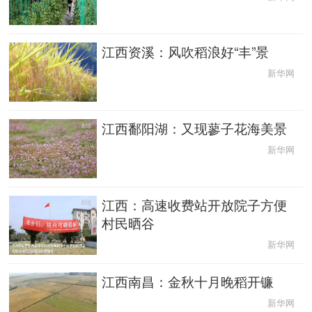
English
Español
Français
عربى
江西资溪：风吹稻浪好“丰”景
Русский язык
日本語
한국어
新华网
Deutsch
Português
江西鄱阳湖：又现蓼子花海美景
新华网
江西：高速收费站开放院子方便
村民晒谷
新华网
江西南昌：金秋十月晚稻开镰
新华网