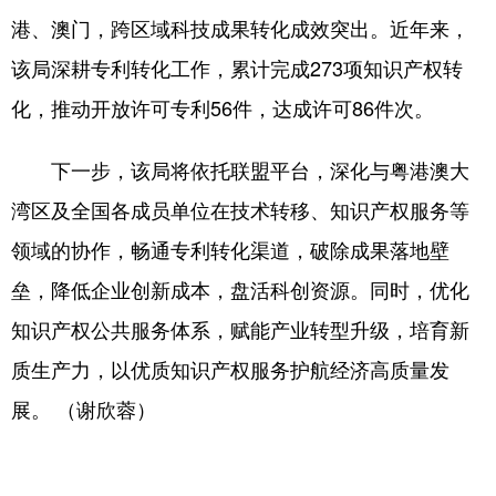
港、澳门，跨区域科技成果转化成效突出。近年来，
学术中国
乡村振兴
银龄
溯源中国
该局深耕专利转化工作，累计完成273项知识产权转
城市
旅游
能源
会展
化，推动开放许可专利56件，达成许可86件次。
彩票
娱乐
时尚
悦读
下一步，该局将依托联盟平台，深化与粤港澳大
公益
一带一路
亚太网
上市公司
湾区及全国各成员单位在技术转移、知识产权服务等
文化产业
领域的协作，畅通专利转化渠道，破除成果落地壁
垒，降低企业创新成本，盘活科创资源。同时，优化
地方频道
知识产权公共服务体系，赋能产业转型升级，培育新
北京
天津
河北
山西
质生产力，以优质知识产权服务护航经济高质量发
展。 （谢欣蓉）
辽宁
吉林
上海
江苏
浙江
安徽
福建
江西