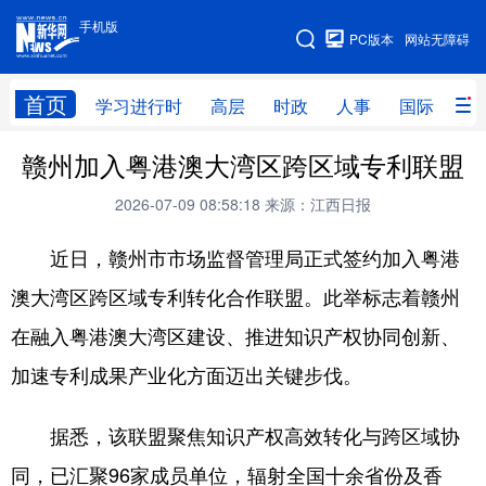
手机版
手机版
PC版本
网站无障碍
网站地图
首页
学习进行时
高层
时政
人事
国际
财
赣州加入粤港澳大湾区跨区域专利联盟
学习进行时
高层
时政
人事
2026-07-09 08:58:18
来源：江西日报
国际
财经
网评
港澳
近日，赣州市市场监督管理局正式签约加入粤港
台湾
思客智库
全球连线
教育
澳大湾区跨区域专利转化合作联盟。此举标志着赣州
科技
科创
量子
体育
在融入粤港澳大湾区建设、推进知识产权协同创新、
文化
书画
健康
军事
加速专利成果产业化方面迈出关键步伐。
访谈
视频
图片
政务
据悉，该联盟聚焦知识产权高效转化与跨区域协
法律
中央文件
金融
汽车
同，已汇聚96家成员单位，辐射全国十余省份及香
食品
人居
信息化
数字经济