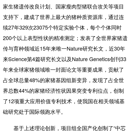
山东
河南
湖北
湖南
家生猪遗传改良计划、国家瘦肉型猪联合攻关等项目
广东
广西
海南
重庆
支持下，建成了世界上最大的猪种质资源库，通过连
续27年329次23075个特定实验个体，每个个体同时
四川
贵州
云南
西藏
200个以上表型性状的精准测定；发表了全世界家猪遗
陕西
甘肃
青海
宁夏
传与育种领域近15年来唯一Nature研究长文，近30年
新疆
内蒙古
黑龙江
来Science第4篇研究长文以及Nature Genetics创刊33
年来全球家猪领域唯一封面论文等重要成果，贡献了
多语种频道
占全球总量48%的家猪基因组新变异，发现了占全世
English
Español
Français
عربى
界总数44%的家猪经济性状因果突变专利位点，创制
Русский язык
日本語
한국어
了12项重大应用价值专利技术，使我国在相关领域基
础研究处于国际领跑水平。
Deutsch
Português
基于上述理论创新，项目组全国产化创制了“中芯