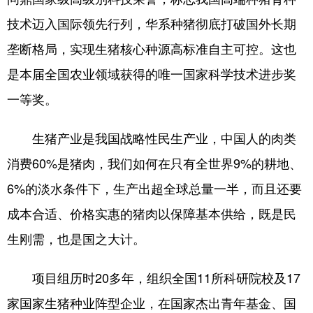
技术迈入国际领先行列，华系种猪彻底打破国外长期
学术中国
乡村振兴
银龄
溯源中国
垄断格局，实现生猪核心种源高标准自主可控。这也
城市
旅游
能源
会展
是本届全国农业领域获得的唯一国家科学技术进步奖
彩票
娱乐
时尚
悦读
一等奖。
公益
一带一路
亚太网
上市公司
生猪产业是我国战略性民生产业，中国人的肉类
文化产业
消费60%是猪肉，我们如何在只有全世界9%的耕地、
6%的淡水条件下，生产出超全球总量一半，而且还要
地方频道
成本合适、价格实惠的猪肉以保障基本供给，既是民
北京
天津
河北
山西
生刚需，也是国之大计。
辽宁
吉林
上海
江苏
项目组历时20多年，组织全国11所科研院校及17
浙江
安徽
福建
江西
家国家生猪种业阵型企业，在国家杰出青年基金、国