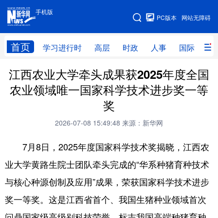
手机版
手机版
PC版本
网站无障碍
网站地图
首页
学习进行时
高层
时政
人事
国际
财
江西农业大学牵头成果获2025年度全国
学习进行时
高层
时政
人事
农业领域唯一国家科学技术进步奖一等
国际
财经
网评
港澳
奖
台湾
思客智库
全球连线
教育
2026-07-08 15:49:48
来源：新华网
科技
科创
量子
体育
7月8日，2025年度国家科学技术奖揭晓，江西农
文化
书画
健康
军事
业大学黄路生院士团队牵头完成的“华系种猪育种技术
访谈
视频
图片
政务
与核心种源创制及应用”成果，荣获国家科学技术进步
法律
中央文件
金融
汽车
奖一等奖。这是江西省首个、我国生猪种业领域首次
问鼎国家级高级别科技荣誉，标志我国高端种猪育种
食品
人居
信息化
数字经济