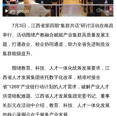
学术中国
乡村振兴
银龄
溯源中国
0:00
/2:03
城市
旅游
能源
会展
7月3日，江西省第四期“集群共话”研讨活动在南昌
彩票
娱乐
时尚
悦读
举行。活动围绕产教融合赋能产业集群高质量发展主
公益
一带一路
亚太网
上市公司
题，打通政企、校企协同通道，助力全省先进制造业
集群能级提升。
文化产业
围绕教育、科技、人才一体化统筹发展要求，江
地方频道
西省人才发展集团依托数字化改革，精准对接全
北京
天津
河北
山西
省“1269”产业链行动计划的人才需求，破解产业人才
供需错配难题。江西省人才发展集团党委书记、董事
辽宁
吉林
上海
江苏
长彭元在活动中介绍，教育、科技、人才一体化发展
浙江
安徽
福建
江西
的核心落脚点在于服务产业发展。