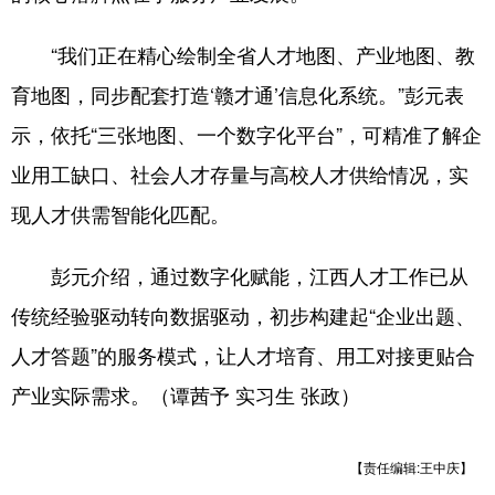
山东
河南
湖北
湖南
“我们正在精心绘制全省人才地图、产业地图、教
广东
广西
海南
重庆
育地图，同步配套打造‘赣才通’信息化系统。”彭元表
四川
贵州
云南
西藏
示，依托“三张地图、一个数字化平台”，可精准了解企
陕西
甘肃
青海
宁夏
业用工缺口、社会人才存量与高校人才供给情况，实
新疆
内蒙古
黑龙江
现人才供需智能化匹配。
彭元介绍，通过数字化赋能，江西人才工作已从
多语种频道
传统经验驱动转向数据驱动，初步构建起“企业出题、
English
Español
Français
عربى
人才答题”的服务模式，让人才培育、用工对接更贴合
Русский язык
日本語
한국어
产业实际需求。（谭茜予 实习生 张政）
Deutsch
Português
【责任编辑:王中庆】