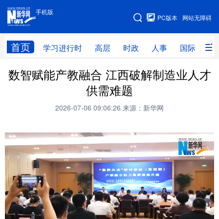
手机版
手机版
PC版本
网站无障碍
网站地图
首页
学习进行时
高层
时政
人事
国际
财
数智赋能产教融合 江西破解制造业人才
学习进行时
高层
时政
人事
供需难题
国际
财经
网评
港澳
2026-07-06 09:06:26
来源：新华网
台湾
思客智库
全球连线
教育
科技
科创
量子
体育
文化
书画
健康
军事
访谈
视频
图片
政务
法律
中央文件
金融
汽车
食品
人居
信息化
数字经济