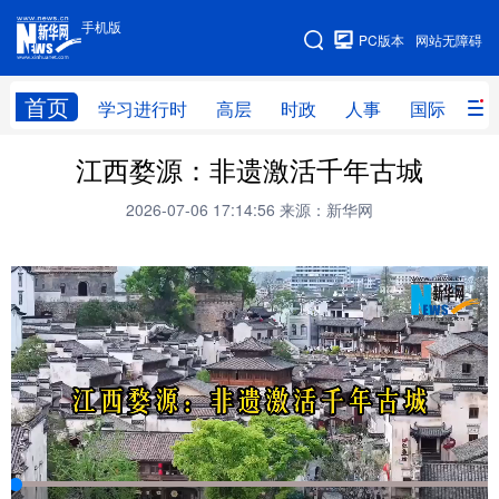
手机版
手机版
PC版本
网站无障碍
网站地图
首页
学习进行时
高层
时政
人事
国际
财
江西婺源：非遗激活千年古城
学习进行时
高层
时政
人事
2026-07-06 17:14:56
来源：新华网
国际
财经
网评
港澳
台湾
思客智库
全球连线
教育
科技
科创
量子
体育
文化
书画
健康
军事
访谈
视频
图片
政务
法律
中央文件
金融
汽车
食品
人居
信息化
数字经济