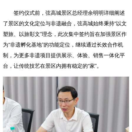
山东
河南
湖北
湖南
签约仪式前，弦高城景区总经理余明明详细阐述
广东
广西
海南
重庆
了景区的文化定位与非遗融合，弦高城始终秉持“以文
四川
贵州
云南
西藏
塑旅、以旅彰文”理念，此次集中签约旨在加强景区作
陕西
甘肃
青海
宁夏
为“非遗孵化基地”的功能定位，继续通过长效合作机
新疆
内蒙古
黑龙江
制，为更多非遗项目提供展示、体验、销售一体化平
台，让传统技艺在景区内拥有稳定的“家”。
多语种频道
English
Español
Français
عربى
Русский язык
日本語
한국어
Deutsch
Português