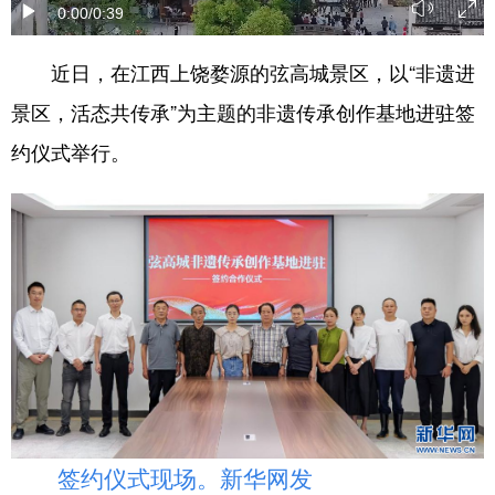
0:00
/0:39
学术中国
乡村振兴
银龄
溯源中国
近日，在江西上饶婺源的弦高城景区，以“非遗进
城市
旅游
能源
会展
景区，活态共传承”为主题的非遗传承创作基地进驻签
彩票
娱乐
时尚
悦读
约仪式举行。
公益
一带一路
亚太网
上市公司
文化产业
地方频道
北京
天津
河北
山西
辽宁
吉林
上海
江苏
浙江
安徽
福建
江西
签约仪式现场。新华网发