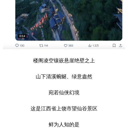
山东
河南
湖北
湖南
广东
广西
海南
重庆
四川
贵州
云南
西藏
陕西
甘肃
青海
宁夏
新疆
内蒙古
黑龙江
楼阁凌空镶嵌悬崖绝壁之上
多语种频道
山下清溪蜿蜒、绿意盎然
English
Español
Français
عربى
宛若仙侠幻境
Русский язык
日本語
한국어
这是江西省上饶市望仙谷景区
Deutsch
Português
鲜为人知的是