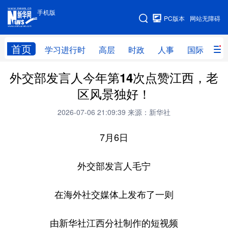
手机版
手机版
PC版本
网站无障碍
网站地图
首页
学习进行时
高层
时政
人事
国际
财
外交部发言人今年第14次点赞江西，老
学习进行时
高层
时政
人事
区风景独好！
国际
财经
网评
港澳
2026-07-06 21:09:39
来源：新华社
台湾
思客智库
全球连线
教育
7月6日
科技
科创
量子
体育
文化
书画
健康
军事
外交部发言人毛宁
访谈
视频
图片
政务
在海外社交媒体上发布了一则
法律
中央文件
金融
汽车
由新华社江西分社制作的短视频
食品
人居
信息化
数字经济