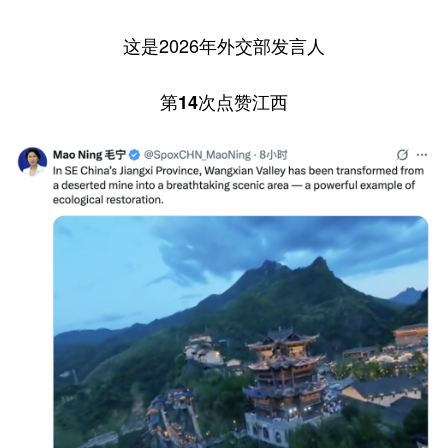
学术中国
乡村振兴
银龄
溯源中国
这是2026年外交部发言人
城市
旅游
能源
会展
第14次点赞江西
彩票
娱乐
时尚
悦读
公益
一带一路
亚太网
上市公司
文化产业
地方频道
北京
天津
河北
山西
辽宁
吉林
上海
江苏
浙江
安徽
福建
江西