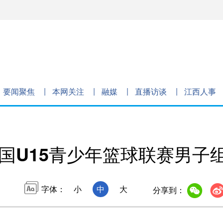
要闻聚焦
本网关注
融媒
直播访谈
江西人事
年全国U15青少年篮球联赛男
字体：
小
中
大
分享到：