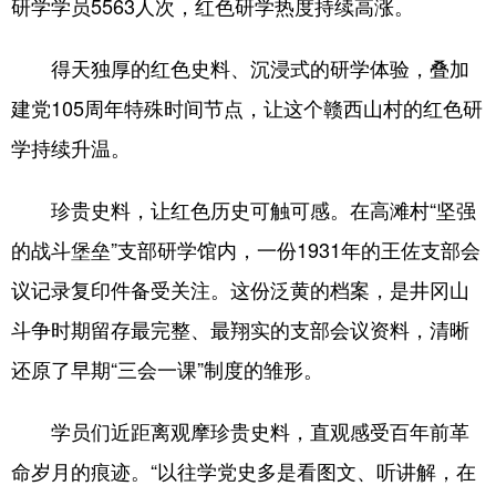
研学学员5563人次，红色研学热度持续高涨。
学术中国
乡村振兴
银龄
溯源中国
得天独厚的红色史料、沉浸式的研学体验，叠加
城市
旅游
能源
会展
建党105周年特殊时间节点，让这个赣西山村的红色研
彩票
娱乐
时尚
悦读
学持续升温。
公益
一带一路
亚太网
上市公司
珍贵史料，让红色历史可触可感。在高滩村“坚强
文化产业
的战斗堡垒”支部研学馆内，一份1931年的王佐支部会
议记录复印件备受关注。这份泛黄的档案，是井冈山
地方频道
斗争时期留存最完整、最翔实的支部会议资料，清晰
北京
天津
河北
山西
还原了早期“三会一课”制度的雏形。
辽宁
吉林
上海
江苏
学员们近距离观摩珍贵史料，直观感受百年前革
浙江
安徽
福建
江西
命岁月的痕迹。“以往学党史多是看图文、听讲解，在