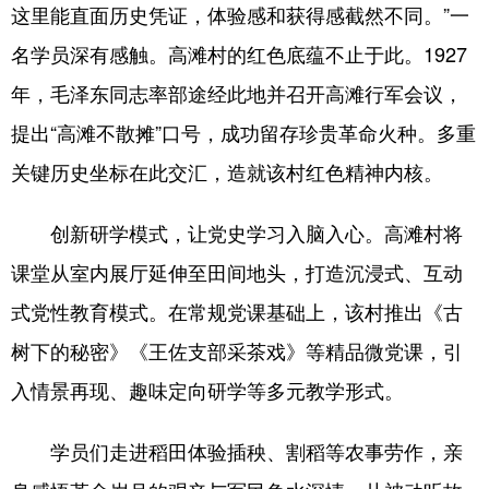
山东
河南
湖北
湖南
这里能直面历史凭证，体验感和获得感截然不同。”一
名学员深有感触。高滩村的红色底蕴不止于此。1927
广东
广西
海南
重庆
年，毛泽东同志率部途经此地并召开高滩行军会议，
四川
贵州
云南
西藏
提出“高滩不散摊”口号，成功留存珍贵革命火种。多重
陕西
甘肃
青海
宁夏
关键历史坐标在此交汇，造就该村红色精神内核。
新疆
内蒙古
黑龙江
创新研学模式，让党史学习入脑入心。高滩村将
课堂从室内展厅延伸至田间地头，打造沉浸式、互动
多语种频道
式党性教育模式。在常规党课基础上，该村推出《古
English
Español
Français
عربى
树下的秘密》《王佐支部采茶戏》等精品微党课，引
Русский язык
日本語
한국어
入情景再现、趣味定向研学等多元教学形式。
Deutsch
Português
学员们走进稻田体验插秧、割稻等农事劳作，亲