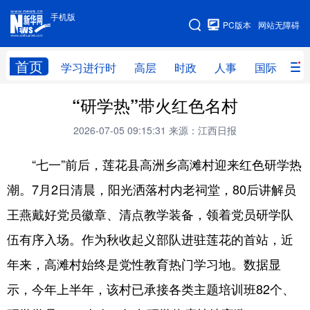
手机版
手机版
PC版本
网站无障碍
网站地图
首页
学习进行时
高层
时政
人事
国际
财
“研学热”带火红色名村
学习进行时
高层
时政
人事
2026-07-05 09:15:31
来源：江西日报
国际
财经
网评
港澳
“七一”前后，莲花县高洲乡高滩村迎来红色研学热
台湾
思客智库
全球连线
教育
潮。7月2日清晨，阳光洒落村内老祠堂，80后讲解员
科技
科创
量子
体育
王燕戴好党员徽章、清点教学装备，领着党员研学队
文化
书画
健康
军事
伍有序入场。作为秋收起义部队进驻莲花的首站，近
访谈
视频
图片
政务
年来，高滩村始终是党性教育热门学习地。数据显
法律
中央文件
金融
汽车
示，今年上半年，该村已承接各类主题培训班82个、
食品
人居
信息化
数字经济