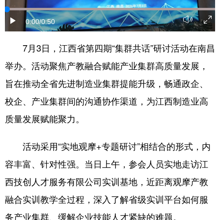
学术中国
乡村振兴
银龄
溯源中国
0:00
/0:50
城市
旅游
能源
会展
7月3日，江西省第四期“集群共话”研讨活动在南昌
彩票
娱乐
时尚
悦读
举办。活动聚焦产教融合赋能产业集群高质量发展，
公益
一带一路
亚太网
上市公司
旨在推动全省先进制造业集群提能升级，畅通政企、
校企、产业集群间的沟通协作渠道，为江西制造业高
文化产业
质量发展赋能聚力。
地方频道
活动采用“实地观摩+专题研讨”相结合的形式，内
北京
天津
河北
山西
容丰富、针对性强。当日上午，参会人员实地走访江
西技创人才服务有限公司实训基地，近距离观摩产教
辽宁
吉林
上海
江苏
融合实训教学全过程，深入了解省级实训平台如何服
浙江
安徽
福建
江西
务产业集群、缓解企业技能人才紧缺的难题。