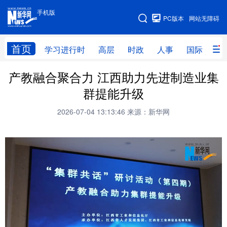
手机版
手机版
PC版本
网站无障碍
网站地图
首页
学习进行时
高层
时政
人事
国际
财
产教融合聚合力 江西助力先进制造业集
学习进行时
高层
时政
人事
群提能升级
国际
财经
网评
港澳
2026-07-04 13:13:46
来源：新华网
台湾
思客智库
全球连线
教育
科技
科创
量子
体育
文化
书画
健康
军事
访谈
视频
图片
政务
法律
中央文件
金融
汽车
食品
人居
信息化
数字经济