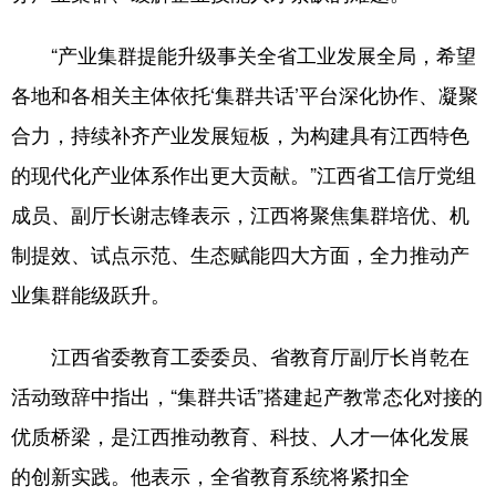
山东
河南
湖北
湖南
“产业集群提能升级事关全省工业发展全局，希望
广东
广西
海南
重庆
各地和各相关主体依托‘集群共话’平台深化协作、凝聚
四川
贵州
云南
西藏
合力，持续补齐产业发展短板，为构建具有江西特色
陕西
甘肃
青海
宁夏
的现代化产业体系作出更大贡献。”江西省工信厅党组
新疆
内蒙古
黑龙江
成员、副厅长谢志锋表示，江西将聚焦集群培优、机
制提效、试点示范、生态赋能四大方面，全力推动产
多语种频道
业集群能级跃升。
English
Español
Français
عربى
江西省委教育工委委员、省教育厅副厅长肖乾在
Русский язык
日本語
한국어
活动致辞中指出，“集群共话”搭建起产教常态化对接的
Deutsch
Português
优质桥梁，是江西推动教育、科技、人才一体化发展
的创新实践。他表示，全省教育系统将紧扣全