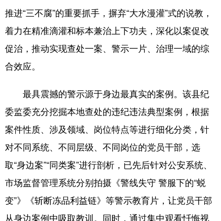
推进“三不腐”的重要抓手，摒弃“大水漫灌”式的说教，
学术中国
乡村振兴
银龄
溯源中国
着力在精准滴灌和标本兼治上下功夫，深化以案促改
城市
旅游
能源
会展
促治，推动实现查处一案、警示一片、治理一域的综
彩票
娱乐
时尚
悦读
合效应。
公益
一带一路
亚太网
上市公司
最具震撼的警示源于身边最真实的案例。该县纪
文化产业
委监委充分挖掘本地查处的违纪违法典型案例，根据
案件性质、涉及领域、岗位特点等进行细化分类，针
地方频道
对不同系统、不同层级、不同岗位的党员干部，选
北京
天津
河北
山西
取“身边案”“同类案”进行剖析，已先后针对公安系统、
市场监督管理系统分别拍摄《警线失守 警服下的“蜕
辽宁
吉林
上海
江苏
变”》《斩断冻品利益链》等警示教育片，让党员干部
浙江
安徽
福建
江西
从身边案例中吸取教训。同时，通过集中观看忏悔视