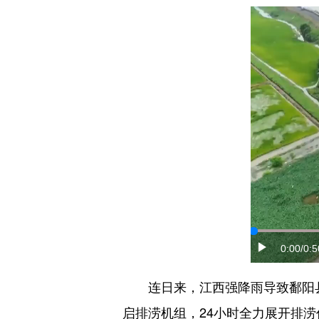
0:00
/0:5
连日来，江西强降雨导致鄱阳县
启排涝机组，24小时全力展开排涝