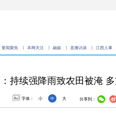
要闻聚焦
本网关注
融媒
直播访谈
江西人事
：持续强降雨致农田被淹 
字体：
小
中
大
分享到：