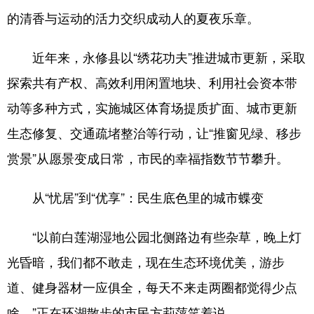
的清香与运动的活力交织成动人的夏夜乐章。
学术中国
乡村振兴
银龄
溯源中国
近年来，永修县以“绣花功夫”推进城市更新，采取
城市
旅游
能源
会展
探索共有产权、高效利用闲置地块、利用社会资本带
彩票
娱乐
时尚
悦读
动等多种方式，实施城区体育场提质扩面、城市更新
公益
一带一路
亚太网
上市公司
生态修复、交通疏堵整治等行动，让“推窗见绿、移步
文化产业
赏景”从愿景变成日常，市民的幸福指数节节攀升。
从“忧居”到“优享”：民生底色里的城市蝶变
地方频道
北京
天津
河北
山西
“以前白莲湖湿地公园北侧路边有些杂草，晚上灯
光昏暗，我们都不敢走，现在生态环境优美，游步
辽宁
吉林
上海
江苏
道、健身器材一应俱全，每天不来走两圈都觉得少点
浙江
安徽
福建
江西
啥。”正在环湖散步的市民方莉萍笑着说。