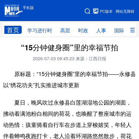
手机版
手机版
PC版本
网站无障碍
网站地图
首页
学习进行时
高层
时政
人事
国际
财
“15分钟健身圈”里的幸福节拍
学习进行时
高层
时政
人事
2026-07-03 09:45:23
来源：江西日报
国际
财经
网评
港澳
原标题：“15分钟健身圈”里的幸福节拍——永修县
台湾
思客智库
全球连线
教育
以“绣花功夫”扎实推进城市更新
科技
科创
量子
体育
文化
书画
健康
军事
夏日，晚风吹过永修县白莲湖湿地公园的湖面，
访谈
视频
图片
政务
拂动着满池粉白相间的荷花，也唤醒了整座城市的运
动热情：孩童骑着自行车在步道上穿梭嬉笑，年轻人
法律
中央文件
金融
汽车
伴着蝉鸣夜跑打卡，老人沿着环湖路悠然散步，荷花
食品
人居
信息化
数字经济