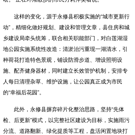
山东
河南
湖北
湖南
广东
广西
海南
重庆
这样的变化，源于永修县积极实施的“城市更新行
动”，精细化做好规划、建设和管理文章，县住房和城
四川
贵州
云南
西藏
乡建设局牵头统筹，联合相关职能部门，对白莲湖湿
陕西
甘肃
青海
宁夏
地公园实施系统性改造：清淤治污重现一湖清水，引
新疆
内蒙古
黑龙江
种荷花打造特色景观，铺设防滑步道、增设照明设
施、配齐健身器材，同时建立长效管护机制，安排专
多语种频道
人每日清理杂草、维护设施，让公园真正成为市民
English
Español
Français
عربى
的“幸福后花园”。
Русский язык
日本語
한국어
此外，永修县摒弃碎片化整治思路，坚持“先体
Deutsch
Português
检、后更新”模式，以完整社区建设为目标，实施雨污
分流、道路翻新、绿化提质等工程，盘活闲置地块打