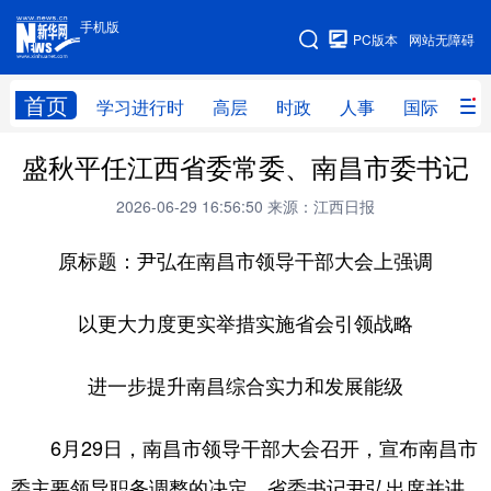
手机版
手机版
PC版本
网站无障碍
网站地图
首页
学习进行时
高层
时政
人事
国际
财
盛秋平任江西省委常委、南昌市委书记
学习进行时
高层
时政
人事
2026-06-29 16:56:50
来源：江西日报
国际
财经
网评
港澳
原标题：尹弘在南昌市领导干部大会上强调
台湾
思客智库
全球连线
教育
科技
科创
量子
体育
以更大力度更实举措实施省会引领战略
文化
书画
健康
军事
进一步提升南昌综合实力和发展能级
访谈
视频
图片
政务
法律
中央文件
金融
汽车
6月29日，南昌市领导干部大会召开，宣布南昌市
委主要领导职务调整的决定。省委书记尹弘出席并讲
食品
人居
信息化
数字经济