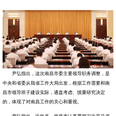
山东
河南
湖北
湖南
广东
广西
海南
重庆
四川
贵州
云南
西藏
陕西
甘肃
青海
宁夏
新疆
内蒙古
黑龙江
多语种频道
这次南昌市委主要领导职务调整，是
尹弘指出，
English
Español
Français
عربى
中央和省委从我省工作大局出发，根据工作需要和南
Русский язык
日本語
한국어
昌市领导班子建设实际，通盘考虑、慎重研究决定
Deutsch
Português
的，体现了对南昌工作的关心和重视。
近年来，南昌市认真贯彻习近平总书