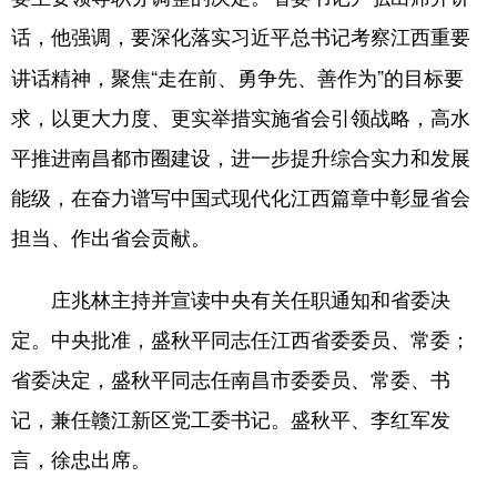
话，
要深化落实习近平总书记考察江西重要
他强调，
学术中国
乡村振兴
银龄
溯源中国
讲话精神，聚焦“走在前、勇争先、善作为”的目标要
城市
旅游
能源
会展
求，以更大力度、更实举措实施省会引领战略，高水
彩票
娱乐
时尚
悦读
平推进南昌都市圈建设，进一步提升综合实力和发展
公益
一带一路
亚太网
上市公司
能级，在奋力谱写中国式现代化江西篇章中彰显省会
文化产业
担当、作出省会贡献。
庄兆林主持并宣读中央有关任职通知和省委决
地方频道
定。中央批准，盛秋平同志任江西省委委员、常委；
北京
天津
河北
山西
省委决定，盛秋平同志任南昌市委委员、常委、书
辽宁
吉林
上海
江苏
记，兼任赣江新区党工委书记。盛秋平、李红军发
言，徐忠出席。
浙江
安徽
福建
江西