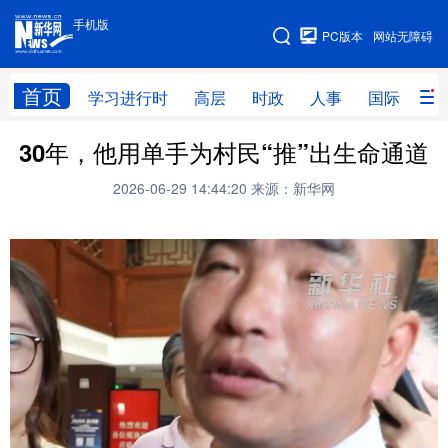
手机版
手机版
PC版本
网站无障碍
网站地图
首页
学习进行时
高层
时政
人事
国际
财
30年，他用单手为村民“推”出生命通道
学习进行时
高层
时政
人事
2026-06-29 14:44:20
来源：新华网
国际
财经
网评
港澳
台湾
思客智库
全球连线
教育
科技
科创
量子
体育
文化
书画
健康
军事
访谈
视频
图片
政务
法律
中央文件
金融
汽车
食品
人居
信息化
数字经济