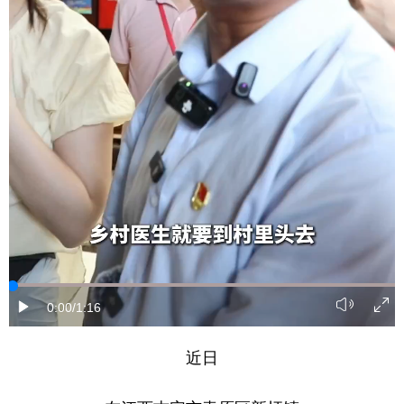
学术中国
乡村振兴
银龄
溯源中国
城市
旅游
能源
会展
彩票
娱乐
时尚
悦读
公益
一带一路
亚太网
上市公司
文化产业
地方频道
北京
天津
河北
山西
0:00
/1:16
辽宁
吉林
上海
江苏
近日
浙江
安徽
福建
江西