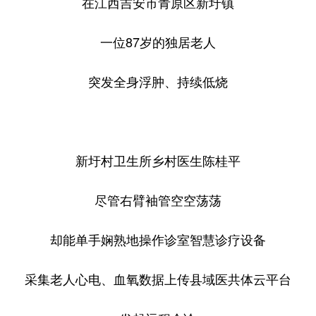
在江西吉安市青原区新圩镇
山东
河南
湖北
湖南
广东
广西
海南
重庆
一位87岁的独居老人
四川
贵州
云南
西藏
突发全身浮肿、持续低烧
陕西
甘肃
青海
宁夏
新疆
内蒙古
黑龙江
新圩村卫生所乡村医生陈桂平
多语种频道
尽管右臂袖管空空荡荡
English
Español
Français
عربى
却能单手娴熟地操作诊室智慧诊疗设备
Русский язык
日本語
한국어
Deutsch
Português
采集老人心电、血氧数据上传县域医共体云平台