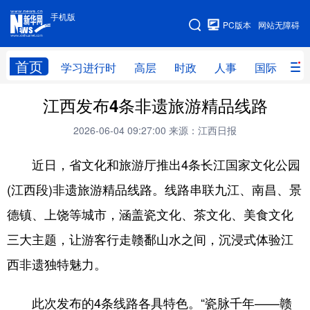
手机版
手机版
PC版本
网站无障碍
网站地图
首页
学习进行时
高层
时政
人事
国际
财
江西发布4条非遗旅游精品线路
学习进行时
高层
时政
人事
2026-06-04 09:27:00
来源：江西日报
国际
财经
网评
港澳
近日，省文化和旅游厅推出4条长江国家文化公园
台湾
思客智库
全球连线
教育
(江西段)非遗旅游精品线路。线路串联九江、南昌、景
科技
科创
量子
体育
德镇、上饶等城市，涵盖瓷文化、茶文化、美食文化
文化
书画
健康
军事
三大主题，让游客行走赣鄱山水之间，沉浸式体验江
访谈
视频
图片
政务
西非遗独特魅力。
法律
中央文件
金融
汽车
此次发布的4条线路各具特色。“瓷脉千年——赣
食品
人居
信息化
数字经济