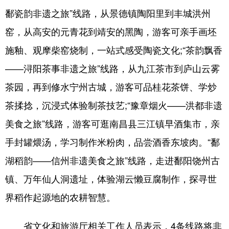
鄱瓷韵非遗之旅”线路，从景德镇陶阳里到丰城洪州
学术中国
乡村振兴
银龄
溯源中国
窑，从高安的元青花到靖安的黑陶，游客可亲手画坯
城市
旅游
能源
会展
施釉、观摩柴窑烧制，一站式感受陶瓷文化;“茶韵飘香
彩票
娱乐
时尚
悦读
——浔阳茶事非遗之旅”线路，从九江茶市到庐山云雾
公益
一带一路
亚太网
上市公司
茶园，再到修水宁州古城，游客可品桂花茶饼、学炒
茶揉捻，沉浸式体验制茶技艺;“豫章烟火——洪都非遗
文化产业
美食之旅”线路，游客可逛南昌县三江镇早酒集市，亲
手封罐煨汤，学习制作米粉肉，品尝酒香东坡肉。“鄱
地方频道
湖稻韵——信州非遗美食之旅”线路，走进鄱阳饶州古
北京
天津
河北
山西
镇、万年仙人洞遗址，体验湖云懒豆腐制作，探寻世
辽宁
吉林
上海
江苏
界稻作起源地的农耕智慧。
浙江
安徽
福建
江西
省文化和旅游厅相关工作人员表示，4条线路将非