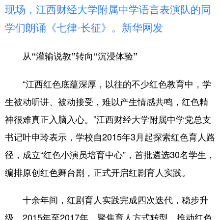
山东
河南
湖北
湖南
现场，江西财经大学附属中学语言表演队的同
广东
广西
海南
重庆
学们朗诵《七律·长征》。新华网发
四川
贵州
云南
西藏
从“灌输说教”转向“沉浸体验”
陕西
甘肃
青海
宁夏
“江西红色底蕴深厚，以往的不少红色教育中，学
新疆
内蒙古
黑龙江
生被动听讲、被动接受，难以产生情感共鸣，红色精
神很难真正入脑入心。”江西财经大学附属中学党总支
多语种频道
书记叶申玲表示，学校自2015年3月起探索红色育人路
English
Español
Français
عربى
径，成立“红色小演员培育中心”，首批遴选30名学生，
Русский язык
日本語
한국어
编排原创红色舞台剧，正式开启红剧育人实践。
Deutsch
Português
十余年间，红剧育人实践完成四次迭代，稳步升
级。2015年至2017年，聚焦育人方式转型，推动红色