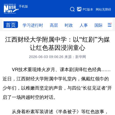
手机版
手机版
PC版本
网站无障碍
网站地图
首页
学习进行时
高层
时政
人事
国际
财
江西财经大学附属中学：以“红剧”为媒
学习进行时
高层
时政
人事
让红色基因浸润童心
国际
财经
网评
港澳
2026-06-03 09:06:26
来源：新华网
台湾
思客智库
全球连线
教育
VR技术重现烽火岁月、课本剧演绎红色经典……
科技
科创
量子
体育
近日，江西财经大学附属中学礼堂内，佩戴红领巾的
文化
书画
健康
军事
少年们，以稚嫩而坚定的声音，与四位“长征见证者”开
访谈
视频
图片
政务
启了一场跨越时空的对话。
法律
中央文件
金融
汽车
从身着朴素军装讲述《半条被子》等红色故事，
食品
人居
信息化
数字经济