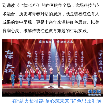
到诵读《七律·长征》的声音响彻全场，这场科技与艺
学术中国
乡村振兴
银龄
溯源中国
术融合、历史与青春对话的展演，既是该校红色育人
城市
旅游
能源
会展
成果的集中呈现，更是十余年来深耕红色思政、以美
彩票
娱乐
时尚
悦读
育润心灵、破解传统红色教育难题的生动实践。
公益
一带一路
亚太网
上市公司
文化产业
地方频道
北京
天津
河北
山西
辽宁
吉林
上海
江苏
浙江
安徽
福建
江西
在“薪火长征路 童心筑未来”红色思政汇演