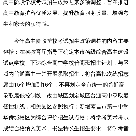
高中阶段学校考试招生政策迎来多项调整，旨在推进
高中教育扩容优质发展、提升教育服务质量、增强考
学术中国
乡村振兴
银龄
溯源中国
生和家长的获得感。
城市
旅游
能源
会展
彩票
娱乐
时尚
悦读
今年高中阶段学校考试招生政策调整的内容主要
公益
一带一路
亚太网
上市公司
包括：在省教育厅指导下确定本市省级综合高中建设
试点学校、下达综合高中学校普高班招生计划，与区
文化产业
域内普通高中一并开展录取招生；将普高批次统招志
愿由15个增加到16个；不再划定全市统一的普通高中
地方频道
录取最低控制线，改由城区划定城区普通高中录取最
北京
天津
河北
山西
低控制线，相关县区参照执行；新增南昌市第一中学
辽宁
吉林
上海
江苏
华侨城校区为综合评价招生试点校；将学考美术考试
浙江
安徽
福建
江西
成绩合格纳入美术、书法特长生招生要求，将学考音