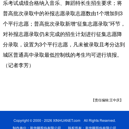
乐考试成绩合格纳入音乐、舞蹈特长生招生要求；将
山东
河南
湖北
湖南
普高批次录取中的补报志愿录取志愿数由1个增加到3
广东
广西
海南
重庆
个平行志愿；普高批次录取新增“征集志愿录取”环节，
四川
贵州
云南
西藏
对补报志愿录取仍未完成的招生计划进行征集志愿降
陕西
甘肃
青海
宁夏
分录取，设置为3个平行志愿，凡未被录取且考分达到
新疆
内蒙古
黑龙江
城区普通高中录取最低控制线的考生均可进行填报。
（记者李芳）
多语种频道
English
Español
Français
عربى
Русский язык
日本語
한국어
【责任编辑:王中庆】
Deutsch
Português
Copyright © 2000 - 2026 XINHUANET.com All Rights Reserved.
制作单位：新华网股份有限公司 版权所有：新华网股份有限公司