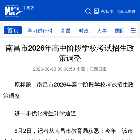
手机版
手机版
PC版本
网站无障碍
网站地图
首页
学习进行时
高层
时政
人事
国际
财
南昌市2026年高中阶段学校考试招生政
学习进行时
高层
时政
人事
策调整
国际
财经
网评
港澳
2026-06-03 09:06:50
来源：江西日报
台湾
思客智库
全球连线
教育
原标题：南昌市2026年高中阶段学校考试招生政
科技
科创
量子
体育
策调整
文化
书画
健康
军事
进一步优化考生升学通道
访谈
视频
图片
政务
法律
中央文件
金融
汽车
6月2日，记者从南昌市教育局获悉：今年，该市
食品
人居
信息化
数字经济