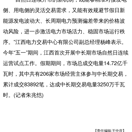
山东
河南
湖北
湖南
侧、用电侧的灵活交易需求，又能有效规避节假日新
广东
广西
海南
重庆
能源发电波动大、长周期电力预测偏差带来的价格波
四川
贵州
云南
西藏
动风险，进一步激活电力市场活力、稳固市场运行秩
陕西
甘肃
青海
宁夏
序。”江西电力交易中心有限公司副总经理杨峰表示。
今年“五一”期间，江西首次开展中长期市场自然日连续
新疆
内蒙古
黑龙江
运营试点工作。假期期间，市场总成交电量14.72亿千
瓦时，其中共有206家市场经营主体参与中长期交易，
多语种频道
累计成交83892笔，达成中长期交易电量3250万千瓦
English
Español
Français
عربى
时。(记者朱兆恺)
Русский язык
日本語
한국어
Deutsch
Português
【责任编辑:王中庆】