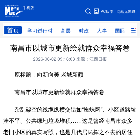
手机版
手机版
PC版本
网站无障碍
网站地图
首页
学习进行时
高层
时政
人事
国际
财
南昌市以城市更新绘就群众幸福答卷
学习进行时
高层
时政
人事
2026-06-02 09:16:03
来源：江西日报
国际
财经
网评
港澳
原标题：向新向美 老城新颜
台湾
思客智库
全球连线
教育
科技
科创
量子
体育
南昌市以城市更新绘就群众幸福答卷
文化
书画
健康
军事
杂乱架空的线缆纵横交错如“蜘蛛网”、小区道路坑
访谈
视频
图片
政务
洼不平、公共绿地垃圾堆积……这是曾经南昌市众多
法律
中央文件
金融
汽车
老旧小区的真实写照，也是几代居民挥之不去的居住
食品
人居
信息化
数字经济