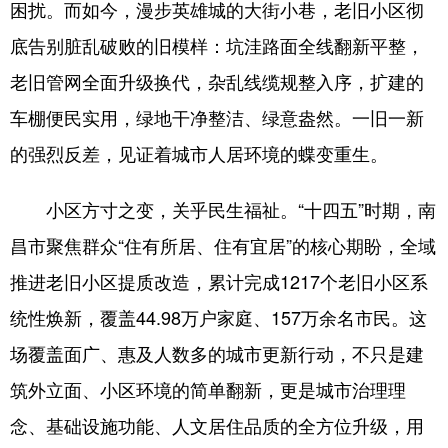
困扰。而如今，漫步英雄城的大街小巷，老旧小区彻
学术中国
乡村振兴
银龄
溯源中国
底告别脏乱破败的旧模样：坑洼路面全线翻新平整，
老旧管网全面升级换代，杂乱线缆规整入序，扩建的
城市
旅游
能源
会展
车棚便民实用，绿地干净整洁、绿意盎然。一旧一新
彩票
娱乐
时尚
悦读
的强烈反差，见证着城市人居环境的蝶变重生。
公益
一带一路
亚太网
上市公司
小区方寸之变，关乎民生福祉。“十四五”时期，南
文化产业
昌市聚焦群众“住有所居、住有宜居”的核心期盼，全域
推进老旧小区提质改造，累计完成1217个老旧小区系
地方频道
统性焕新，覆盖44.98万户家庭、157万余名市民。这
北京
天津
河北
山西
场覆盖面广、惠及人数多的城市更新行动，不只是建
辽宁
吉林
上海
江苏
筑外立面、小区环境的简单翻新，更是城市治理理
浙江
安徽
福建
江西
念、基础设施功能、人文居住品质的全方位升级，用