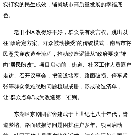
山东
河南
湖北
湖南
实打实的民生成效，铺就城市高质量发展的幸福底
色。
广东
广西
海南
重庆
四川
贵州
云南
西藏
老旧小区改得好不好，群众最有发言权。跳出以
陕西
甘肃
青海
宁夏
往“政府定方案、群众被动接受”的传统模式，南昌市将
民意贯穿改造全流程，推动改造逻辑从“政府要改”转
新疆
内蒙古
黑龙江
向“居民盼改”。项目启动前，街道、社区工作人员逐户
走访、召开议事会，把管道堵塞、路面破损、停车紧
多语种频道
张等群众急难愁盼问题梳理成册，形成改造清单，
English
Español
Français
عربى
让“群众点单”成为改造第一准则。
Русский язык
日本語
한국어
东湖区京剧团宿舍建成于上世纪七八十年代，管
Deutsch
Português
道淤堵、路面破损等问题困扰住户多年。项目启动