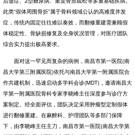
后遗症、2型糖尿病、重度骨质疏松等多重基础疾病。
山东
河南
湖北
湖南
此类“假体周围骨折”属于骨科领域公认的高难度并发
广东
广西
海南
重庆
症，传统内固定往往难以奏效，而翻修重建需兼顾假
四川
贵州
云南
西藏
体稳定性、骨缺损修复及全身状况管理，对医疗团队
陕西
甘肃
青海
宁夏
综合实力提出极高要求。
新疆
内蒙古
黑龙江
面对这一罕见而复杂的病例，南昌市第一医院(南
昌大学第三附属医院)依托与南昌大学第一附属医院合
多语种频道
作共建机制，迅速启动多学科会诊(MDT)，邀请南昌大
English
Español
Français
عربى
学第一附属医院骨科专家李晓峰主任深度参与诊疗方
Русский язык
日本語
한국어
案制定。经全面评估，团队决定采用肿瘤型定制假体
进行翻修重建。在麻醉科、护理团队等多部门保障
Deutsch
Português
下，由李晓峰主任主刀，南昌市第一医院(南昌大学第