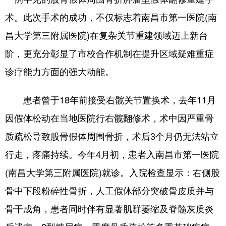
术。此次手术的成功，不仅标志着南昌市第一医院(南
学术中国
乡村振兴
银龄
溯源中国
昌大学第三附属医院)在复杂关节重建领域迈上新台
城市
旅游
能源
会展
阶，更充分彰显了市校合作机制在提升区域疑难重症
彩票
娱乐
时尚
悦读
诊疗能力方面的强大动能。
公益
一带一路
亚太网
上市公司
患者曾于18年前接受右髋关节置换术，去年11月
文化产业
因假体松动在当地医院行右髋翻修术，术中因严重骨
质疏松导致股骨假体周围骨折，术后3个月仍无法站立
地方频道
行走，疼痛持续。今年4月初，患者入南昌市第一医院
北京
天津
河北
山西
(南昌大学第三附属医院)就诊。入院检查显示：右侧股
辽宁
吉林
上海
江苏
骨中下段粉碎性骨折，人工假体部分突破骨皮质并与
骨干成角，患者同时伴有显著肌群萎缩及脊髓灰质炎
浙江
安徽
福建
江西