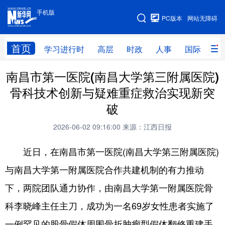
手机版
手机版
PC版本
网站无障碍
网站地图
首页
学习进行时
高层
时政
人事
国际
财
南昌市第一医院(南昌大学第三附属医院)
学习进行时
高层
时政
人事
骨科技术创新与疑难重症救治实现新突
国际
财经
网评
港澳
破
台湾
思客智库
全球连线
教育
2026-06-02 09:16:00
来源：江西日报
科技
科创
量子
体育
近日，在南昌市第一医院(南昌大学第三附属医院)
文化
书画
健康
军事
与南昌大学第一附属医院合作共建机制的有力推动
访谈
视频
图片
政务
下，两院团队通力协作，由南昌大学第一附属医院骨
法律
中央文件
金融
汽车
科李晓峰主任主刀，成功为一名69岁女性患者实施了
一例罕见的股骨假体周围骨折肿瘤型假体翻修重建手
食品
人居
信息化
数字经济