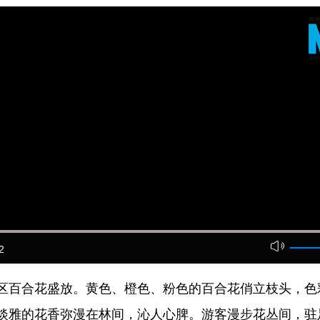
2
百合花盛放。黄色、橙色、粉色的百合花俏立枝头，色
淡雅的花香弥漫在林间，沁人心脾。游客漫步花丛间，驻