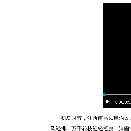
0:00
/0:5
初夏时节，江西南昌凤凰沟景区
风轻拂，万千花枝轻轻摇曳，清幽