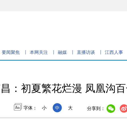
要闻聚焦
本网关注
融媒
直播访谈
江西人事
昌：初夏繁花烂漫 凤凰沟
字体：
小
中
大
分享到：