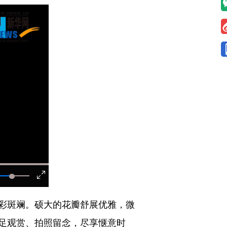
彩斑斓。硕大的花瓣舒展优雅，微
足观赏、拍照留念，尽享惬意时