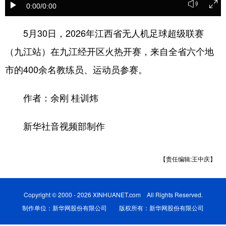
0:00
/0:00
学术中国
乡村振兴
银龄
溯源中国
5月30日，2026年江西省无人机足球超级联赛
城市
旅游
能源
会展
（九江站）在九江经开区火热开赛，来自全省六个地
彩票
娱乐
时尚
悦读
市的400余名教练员、运动员参赛。
公益
一带一路
亚太网
上市公司
作者：余刚 桂训炜
文化产业
新华社音视频部制作
地方频道
【责任编辑:王中庆】
北京
天津
河北
山西
辽宁
吉林
上海
江苏
Copyright © 2000 - 2026 XINHUANET.com All Rights Reserved.
浙江
安徽
福建
江西
制作单位：新华网股份有限公司 版权所有：新华网股份有限公司