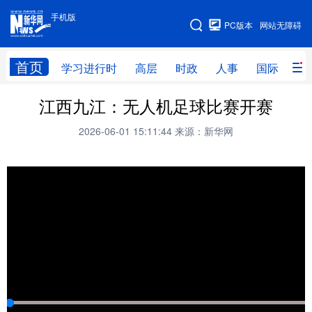
手机版
手机版
PC版本
网站无障碍
网站地图
首页
学习进行时
高层
时政
人事
国际
财
江西九江：无人机足球比赛开赛
学习进行时
高层
时政
人事
2026-06-01 15:11:44
来源：新华网
国际
财经
网评
港澳
台湾
思客智库
全球连线
教育
科技
科创
量子
体育
文化
书画
健康
军事
访谈
视频
图片
政务
法律
中央文件
金融
汽车
食品
人居
信息化
数字经济