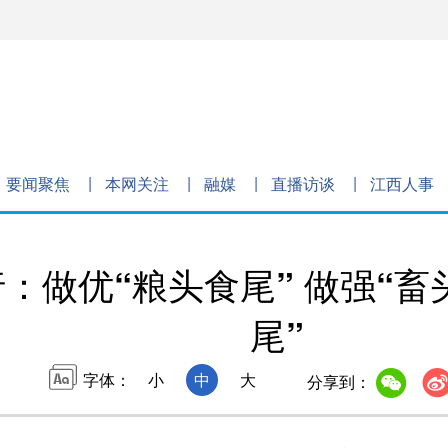
要闻聚焦
本网关注
融媒
直播访谈
江西人事
：做优“粮头食尾” 做强“畜
尾”
字体：
小
中
大
分享到：