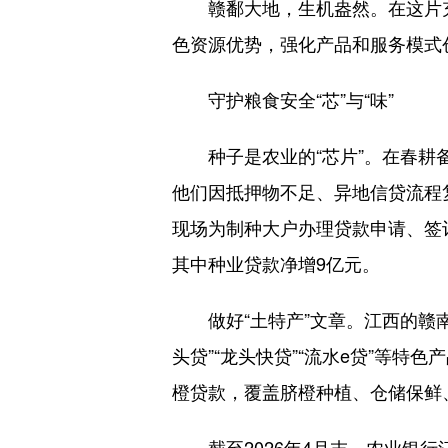
赣鄱大地，生机盎然。在这片充满
色资源优势，强化产品和服务模式
守护粮食安全“芯”与“味”
种子是农业的“芯片”。在春耕备
他们因抵押物不足、异地信贷流程
现场为制种大户办理贷款申请、签订
其中种业贷款净增9亿元。
做好“土特产”文章。江西的赣南
头贷”“龙头快贷”“流水e贷”等
橙贷款，覆盖脐橙种植、仓储保鲜、
截至2026年4月末，农业银行江