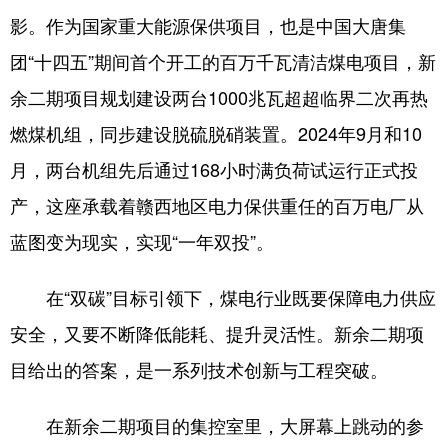
影。作为国家重大能源保供项目，也是中国大唐集
学术中国
乡村振兴
银龄
溯源中国
团“十四五”期间首个开工的百万千瓦清洁煤电项目，新
城市
旅游
能源
会展
余二期项目规划建设两台1000兆瓦超超临界二次再热
彩票
娱乐
时尚
悦读
燃煤机组，同步建设脱硫脱硝装置。2024年9月和10
公益
一带一路
亚太网
上市公司
月，两台机组先后通过168小时满负荷试运行正式投
产，这座承载着赣西地区电力保供重任的百万电厂从
文化产业
蓝图变为现实，实现“一年双投”。
地方频道
在“双碳”目标引领下，煤电行业既要保障电力供应
北京
天津
河北
山西
安全，又要不断降低能耗、提升灵活性。新余二期项
目给出的答案，是一系列技术创新与工程突破。
辽宁
吉林
上海
江苏
浙江
安徽
福建
江西
在新余二期项目的集控室里，大屏幕上跳动的参