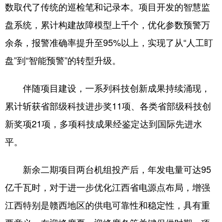
山东
河南
湖北
湖南
数取代了传统的巡检笔和记录本。项目开发的智慧监
盘系统，累计构建故障模型上千个，优化参数预警万
广东
广西
海南
重庆
余条，报警准确率提升至95%以上，实现了从“人工盯
四川
贵州
云南
西藏
盘”到“智能预警”的转型升级。
陕西
甘肃
青海
宁夏
伴随项目建设，一系列科技创新成果持续涌现，
新疆
内蒙古
黑龙江
累计斩获省部级科技进步奖11项、各类省部级科技创
新奖项21项，多项科技成果经鉴定达到国际先进水
多语种频道
平。
English
Español
Français
عربى
Русский язык
日本語
한국어
新余二期项目两台机组投产后，年发电量可达95
亿千瓦时，对于进一步优化江西省电源点布局，增强
Deutsch
Português
江西特别是赣西地区的供电可靠性和稳定性，具有重