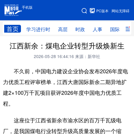
手机版
手机版
PC版本
网站无障碍
网站地图
首页
学习进行时
高层
时政
人事
国际
财
江西新余：煤电企业转型升级焕新生
学习进行时
高层
时政
人事
2026-05-28 16:44:16
来源：新华社
国际
财经
网评
港澳
不久前，中国电力建设企业协会发布2026年度电
台湾
思客智库
全球连线
教育
力优质工程评审榜单，江西大唐国际新余二期异地扩
科技
科创
量子
体育
建2×100万千瓦项目获评2026年度中国电力优质工
文化
书画
健康
军事
程。
访谈
视频
图片
政务
这座位于江西省新余市渝水区的百万千瓦级电
法律
中央文件
金融
汽车
厂，是我国煤电行业转型升级高质量发展的一个缩
食品
人居
信息化
数字经济