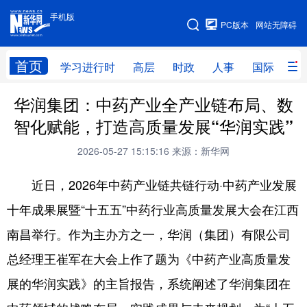
手机版
手机版
PC版本
网站无障碍
网站地图
首页
学习进行时
高层
时政
人事
国际
财
华润集团：中药产业全产业链布局、数
学习进行时
高层
时政
人事
智化赋能，打造高质量发展“华润实践”
国际
财经
网评
港澳
2026-05-27 15:15:16
来源：新华网
台湾
思客智库
全球连线
教育
近日，2026年中药产业链共链行动·中药产业发展
科技
科创
量子
体育
十年成果展暨“十五五”中药行业高质量发展大会在江西
文化
书画
健康
军事
南昌举行。作为主办方之一，华润（集团）有限公司
访谈
视频
图片
政务
总经理王崔军在大会上作了题为《中药产业高质量发
法律
中央文件
金融
汽车
展的华润实践》的主旨报告，系统阐述了华润集团在
食品
人居
信息化
数字经济