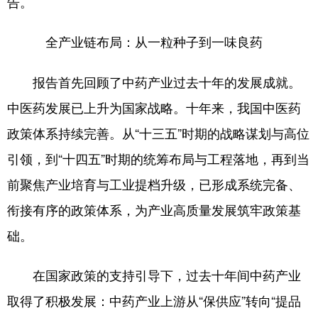
告。
山东
河南
湖北
湖南
广东
广西
海南
重庆
全产业链布局：从一粒种子到一味良药
四川
贵州
云南
西藏
报告首先回顾了中药产业过去十年的发展成就。
陕西
甘肃
青海
宁夏
中医药发展已上升为国家战略。十年来，我国中医药
新疆
内蒙古
黑龙江
政策体系持续完善。从“十三五”时期的战略谋划与高位
引领，到“十四五”时期的统筹布局与工程落地，再到当
多语种频道
前聚焦产业培育与工业提档升级，已形成系统完备、
衔接有序的政策体系，为产业高质量发展筑牢政策基
English
Español
Français
عربى
础。
Русский язык
日本語
한국어
Deutsch
Português
在国家政策的支持引导下，过去十年间中药产业
取得了积极发展：中药产业上游从“保供应”转向“提品