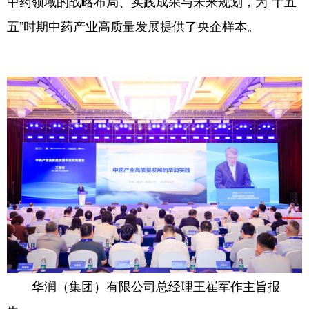
中药领域的战略布局、实践成果与未来规划，为“十五
五”时期中药产业高质量发展提供了央企样本。
学术中国
乡村振兴
银龄
溯源中国
城市
旅游
能源
会展
彩票
娱乐
时尚
悦读
公益
一带一路
亚太网
上市公司
文化产业
地方频道
北京
天津
河北
山西
辽宁
吉林
上海
江苏
华润（集团）有限公司总经理王崔军作主旨报
浙江
安徽
福建
江西