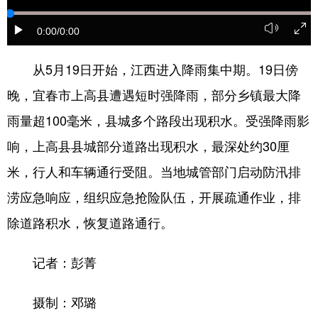
学术中国
乡村振兴
银龄
溯源中国
0:00
/0:00
城市
旅游
能源
会展
从5月19日开始，江西进入降雨集中期。19日傍
彩票
娱乐
时尚
悦读
晚，宜春市上高县遭遇短时强降雨，部分乡镇最大降
公益
一带一路
亚太网
上市公司
雨量超100毫米，县城多个路段出现积水。受强降雨影
响，上高县县城部分道路出现积水，最深处约30厘
文化产业
米，行人和车辆通行受阻。当地城管部门启动防汛排
涝应急响应，组织应急抢险队伍，开展疏通作业，排
地方频道
除道路积水，恢复道路通行。
北京
天津
河北
山西
记者：彭菁
辽宁
吉林
上海
江苏
浙江
安徽
福建
江西
摄制：邓璐