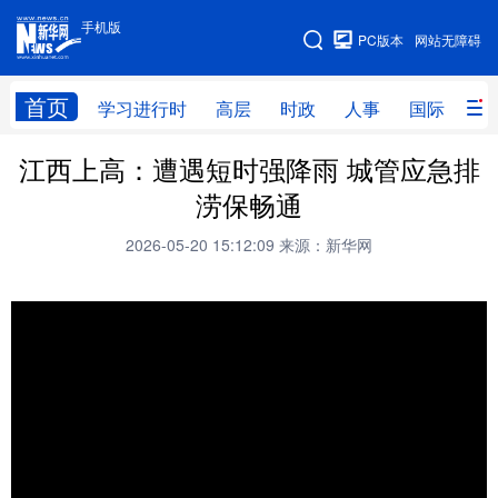
手机版
手机版
PC版本
网站无障碍
网站地图
首页
学习进行时
高层
时政
人事
国际
财
江西上高：遭遇短时强降雨 城管应急排
学习进行时
高层
时政
人事
涝保畅通
国际
财经
网评
港澳
2026-05-20 15:12:09
来源：新华网
台湾
思客智库
全球连线
教育
科技
科创
量子
体育
文化
书画
健康
军事
访谈
视频
图片
政务
法律
中央文件
金融
汽车
食品
人居
信息化
数字经济