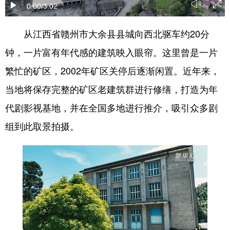
0:00
/3:02
学术中国
乡村振兴
银龄
溯源中国
从江西省赣州市大余县县城向西北驱车约20分
城市
旅游
能源
会展
钟，一片富有年代感的建筑映入眼帘。这里曾是一片
彩票
娱乐
时尚
悦读
繁忙的矿区，2002年矿区关停后逐渐闲置。近年来，
公益
一带一路
亚太网
上市公司
当地将保存完整的矿区老建筑群进行修缮，打造为年
代剧影视基地，并在全国多地进行推介，吸引众多剧
文化产业
组到此取景拍摄。
地方频道
北京
天津
河北
山西
辽宁
吉林
上海
江苏
浙江
安徽
福建
江西