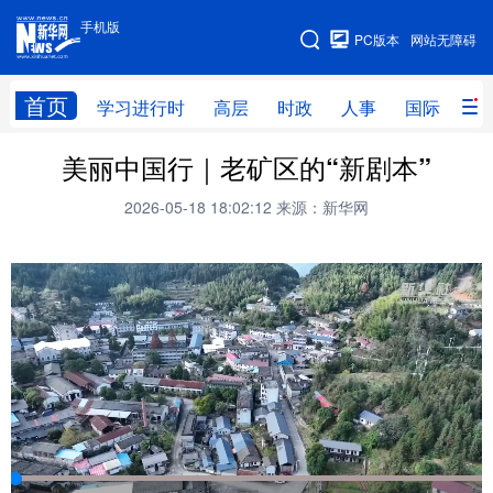
手机版
手机版
PC版本
网站无障碍
网站地图
首页
学习进行时
高层
时政
人事
国际
财
美丽中国行｜老矿区的“新剧本”
学习进行时
高层
时政
人事
2026-05-18 18:02:12
来源：新华网
国际
财经
网评
港澳
台湾
思客智库
全球连线
教育
科技
科创
量子
体育
文化
书画
健康
军事
访谈
视频
图片
政务
法律
中央文件
金融
汽车
食品
人居
信息化
数字经济