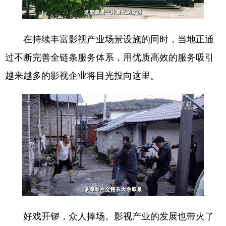
山东
河南
湖北
湖南
广东
广西
海南
重庆
在持续丰富影视产业场景设施的同时，当地正通
四川
贵州
云南
西藏
过不断完善全链条服务体系，用优质高效的服务吸引
陕西
甘肃
青海
宁夏
越来越多的影视企业将目光投向这里。
新疆
内蒙古
黑龙江
多语种频道
English
Español
Français
عربى
Русский язык
日本語
한국어
Deutsch
Português
好戏开锣，众人捧场。影视产业的发展也带火了