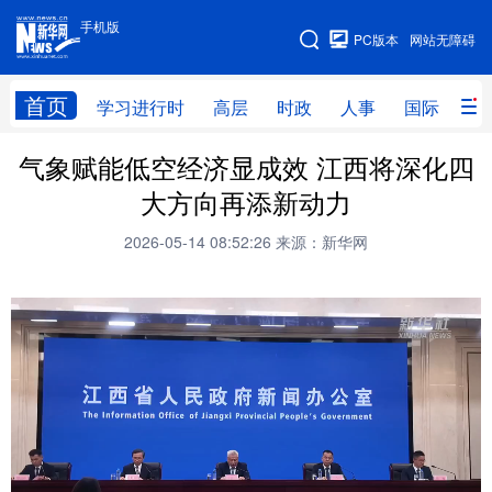
手机版
手机版
PC版本
网站无障碍
网站地图
首页
学习进行时
高层
时政
人事
国际
财
气象赋能低空经济显成效 江西将深化四
学习进行时
高层
时政
人事
大方向再添新动力
国际
财经
网评
港澳
2026-05-14 08:52:26
来源：新华网
台湾
思客智库
全球连线
教育
科技
科创
量子
体育
文化
书画
健康
军事
访谈
视频
图片
政务
法律
中央文件
金融
汽车
食品
人居
信息化
数字经济