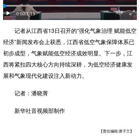
学术中国
乡村振兴
银龄
溯源中国
0:00
/1:13
城市
旅游
能源
会展
记者从江西省13日召开的“强化气象治理 赋能低空
彩票
娱乐
时尚
悦读
经济”新闻发布会上获悉，江西省低空气象保障体系已
公益
一带一路
亚太网
上市公司
初步成型，气象赋能低空经济成效明显。下一步，江
西将紧扣四大核心方向持续深耕，为低空经济健康发
文化产业
展和气象现代化建设注入新动力。
地方频道
记者：潘晓菁
北京
天津
河北
山西
新华社音视频部制作
辽宁
吉林
上海
江苏
浙江
安徽
福建
江西
【责任编辑:唐子兰】