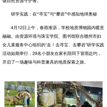
做自然资源守护者。
学术中国
乡村振兴
银龄
溯源中国
研学实践：在
“寻宝”与“攀岩”中感知地球奥秘
城市
旅游
能源
会展
4月12日上午，春雨淅沥，学校地质博物园内暖意
彩票
娱乐
时尚
悦读
融融。由资源环境与珠宝学院、图书馆联合赣州市妇
公益
一带一路
亚太网
上市公司
女儿童服务中心组织的“走！去寻宝、去攀岩”研学实践
文化产业
活动如期举行，29名小朋友在家长陪同下冒雨赴约，
开启了一场趣味与科普兼具的地质探索之旅。
地方频道
北京
天津
河北
山西
辽宁
吉林
上海
江苏
浙江
安徽
福建
江西