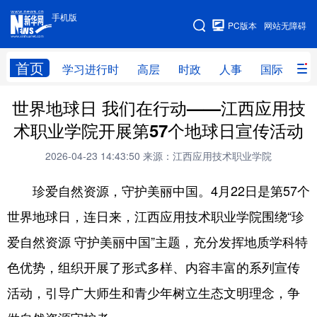
手机版
手机版
PC版本
网站无障碍
网站地图
首页
学习进行时
高层
时政
人事
国际
财
世界地球日 我们在行动——江西应用技
学习进行时
高层
时政
人事
术职业学院开展第57个地球日宣传活动
国际
财经
网评
港澳
2026-04-23 14:43:50
来源：江西应用技术职业学院
台湾
思客智库
全球连线
教育
珍爱自然资源，守护美丽中国。
4月22日是第57个
科技
科创
量子
体育
世界地球日，连日来，江西应用技术职业学院围绕“珍
文化
书画
健康
军事
爱自然资源 守护美丽中国”主题，充分发挥地质学科特
访谈
视频
图片
政务
色优势，组织开展了形式多样、内容丰富的系列宣传
法律
中央文件
金融
汽车
活动，引导广大师生和青少年树立生态文明理念，争
食品
人居
信息化
数字经济