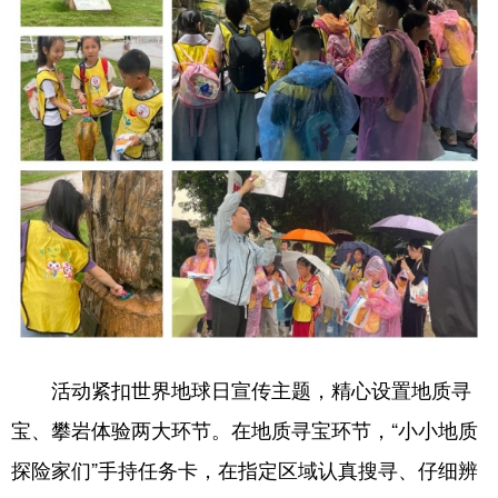
山东
河南
湖北
湖南
广东
广西
海南
重庆
四川
贵州
云南
西藏
陕西
甘肃
青海
宁夏
新疆
内蒙古
黑龙江
多语种频道
English
Español
Français
عربى
Русский язык
日本語
한국어
活动紧扣世界地球日宣传主题，精心设置地质寻
Deutsch
Português
宝、攀岩体验两大环节。在地质寻宝环节，
“小小地质
探险家们”手持任务卡，在指定区域认真搜寻、仔细辨