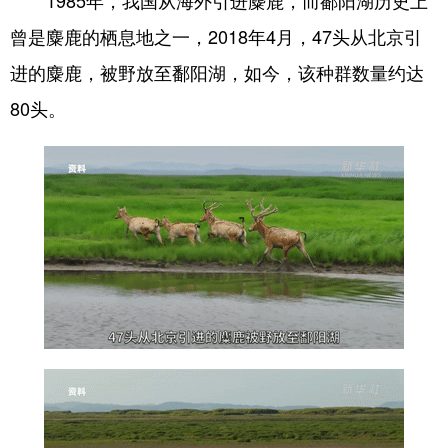
山东
河南
湖北
湖南
曾是麋鹿的栖息地之一，2018年4月，47头从北京引
广东
广西
海南
重庆
进的麋鹿，被野放至鄱阳湖，如今，该种群数量约达
四川
贵州
云南
西藏
80头。
陕西
甘肃
青海
宁夏
新疆
内蒙古
黑龙江
多语种频道
English
Español
Français
عربى
Русский язык
日本語
한국어
Deutsch
Português