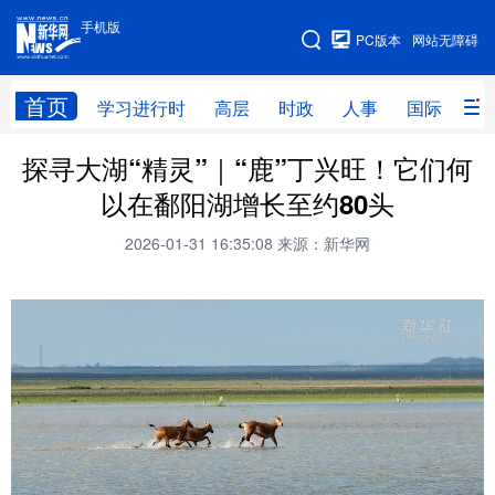
手机版
手机版
PC版本
网站无障碍
网站地图
首页
学习进行时
高层
时政
人事
国际
财
探寻大湖“精灵”｜“鹿”丁兴旺！它们何
学习进行时
高层
时政
人事
以在鄱阳湖增长至约80头
国际
财经
网评
港澳
2026-01-31 16:35:08
来源：新华网
台湾
思客智库
全球连线
教育
科技
科创
量子
体育
文化
书画
健康
军事
访谈
视频
图片
政务
法律
中央文件
金融
汽车
食品
人居
信息化
数字经济