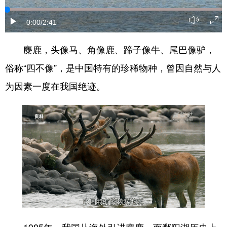
学术中国
乡村振兴
银龄
溯源中国
0:00
/2:41
城市
旅游
能源
会展
麋鹿，头像马、角像鹿、蹄子像牛、尾巴像驴，
彩票
娱乐
时尚
悦读
俗称“四不像”，是中国特有的珍稀物种，曾因自然与人
公益
一带一路
亚太网
上市公司
为因素一度在我国绝迹。
文化产业
地方频道
北京
天津
河北
山西
辽宁
吉林
上海
江苏
浙江
安徽
福建
江西
1985年，我国从海外引进麋鹿，而鄱阳湖历史上