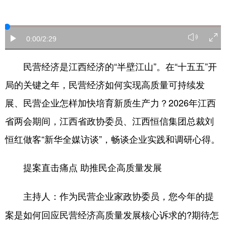
学术中国
乡村振兴
银龄
溯源中国
0:00
/2:29
城市
旅游
能源
会展
彩票
娱乐
时尚
悦读
民营经济是江西经济的“半壁江山”。在“十五五”开
局的关键之年，民营经济如何实现高质量可持续发
公益
一带一路
亚太网
上市公司
展、民营企业怎样加快培育新质生产力？2026年江西
文化产业
省两会期间，江西省政协委员、江西恒信集团总裁刘
恒红做客“新华全媒访谈”，畅谈企业实践和调研心得。
地方频道
北京
天津
河北
山西
提案直击痛点 助推民企高质量发展
辽宁
吉林
上海
江苏
作为民营企业家政协委员，您今年的提
主持人：
浙江
安徽
福建
江西
案是如何回应民营经济高质量发展核心诉求的?期待怎