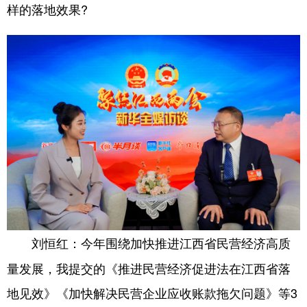
山东
河南
湖北
湖南
样的落地效果?
广东
广西
海南
重庆
四川
贵州
云南
西藏
陕西
甘肃
青海
宁夏
新疆
内蒙古
黑龙江
多语种频道
English
Español
Français
عربى
Русский язык
日本語
한국어
今年围绕加快推进江西省民营经济高质
刘恒红：
Deutsch
Português
量发展，我提交的《推进民营经济促进法在江西省落
地见效》《加快解决民营企业应收账款拖欠问题》等3