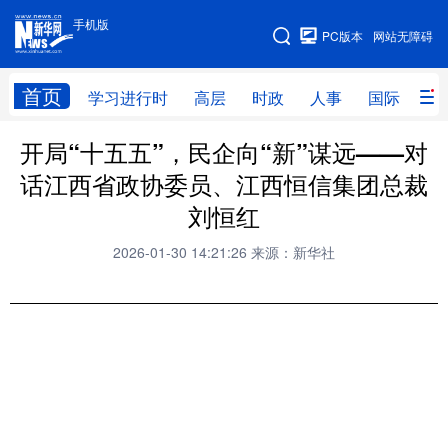
手机版
手机版
PC版本
网站无障碍
网站地图
首页
学习进行时
高层
时政
人事
国际
财
开局“十五五”，民企向“新”谋远——对
学习进行时
高层
时政
人事
话江西省政协委员、江西恒信集团总裁
国际
财经
网评
港澳
刘恒红
台湾
思客智库
全球连线
教育
2026-01-30 14:21:26
来源：新华社
科技
科创
量子
体育
文化
书画
健康
军事
访谈
视频
图片
政务
法律
中央文件
金融
汽车
食品
人居
信息化
数字经济