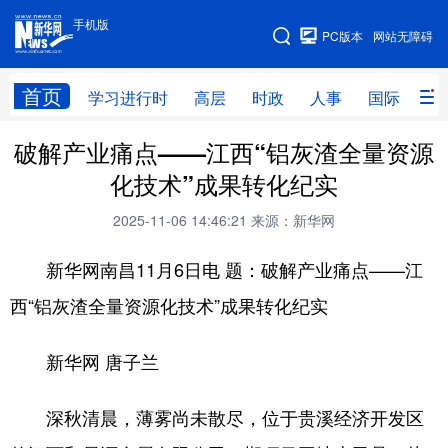
手机版
手机版
PC版本
网站无障碍
网站地图
首页
学习进行时
高层
时政
人事
国际
财
破解产业痛点——江西“铝灰渣全量资源
学习进行时
高层
时政
人事
化技术”成果转化纪实
国际
财经
网评
港澳
2025-11-06 14:46:21
来源：新华网
台湾
思客智库
全球连线
教育
新华网南昌11月6日电 题：破解产业痛点——江
科技
科创
量子
体育
西“铝灰渣全量资源化技术”成果转化纪实
文化
书画
健康
军事
新华网 唐子兰
访谈
视频
图片
政务
法律
中央文件
金融
汽车
深秋清晨，薄雾尚未散尽，位于贵溪经济开发区
食品
人居
信息化
数字经济