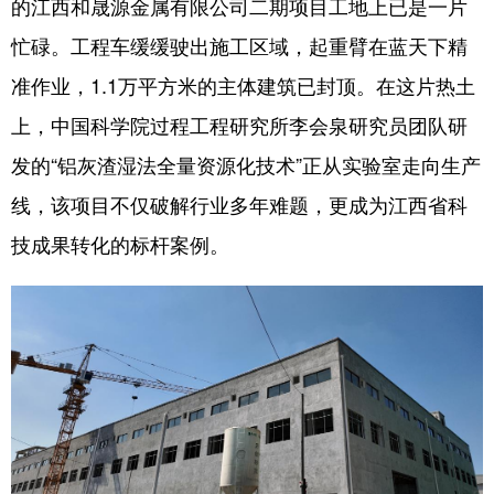
的江西和晟源金属有限公司二期项目工地上已是一片
忙碌。工程车缓缓驶出施工区域，起重臂在蓝天下精
学术中国
乡村振兴
银龄
溯源中国
准作业，1.1万平方米的主体建筑已封顶。在这片热土
城市
旅游
能源
会展
上，中国科学院过程工程研究所李会泉研究员团队研
彩票
娱乐
时尚
悦读
发的“铝灰渣湿法全量资源化技术”正从实验室走向生产
公益
一带一路
亚太网
上市公司
线，该项目不仅破解行业多年难题，更成为江西省科
文化产业
技成果转化的标杆案例。
地方频道
北京
天津
河北
山西
辽宁
吉林
上海
江苏
浙江
安徽
福建
江西