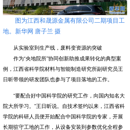
山东
河南
湖北
湖南
广东
广西
海南
重庆
图为江西和晟源金属有限公司二期项目工
四川
贵州
云南
西藏
地。新华网 唐子兰 摄
陕西
甘肃
青海
宁夏
从实验室到生产线，废料变资源的突破
新疆
内蒙古
黑龙江
作为“央地院所”协同创新助推成果转化的典型案
例，江西省科学院材料与智能制造研究所副研究员王
多语种频道
日昕带领的研发团队也参与了项目落地的工作。
English
Español
Français
عربى
“要配合好中国科学院的研究工作，向国内知名大
Русский язык
日本語
한국어
院大所学习。”王日昕说。自技术签约以来，江西省科
Deutsch
Português
学院的科研人员便开始配合中国科学院的专家，开展
长期驻守工地的工作，从设备安装到参数优化全程参