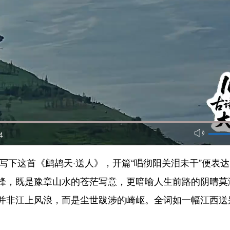
4
写下这首《鹧鸪天·送人》，开篇“唱彻阳关泪未干”便表
峰，既是豫章山水的苍茫写意，更暗喻人生前路的阴晴莫
并非江上风浪，而是尘世跋涉的崎岖。全词如一幅江西送