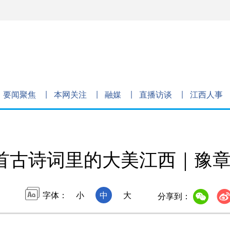
要闻聚焦
本网关注
融媒
直播访谈
江西人事
0首古诗词里的大美江西｜豫
字体：
小
中
大
分享到：