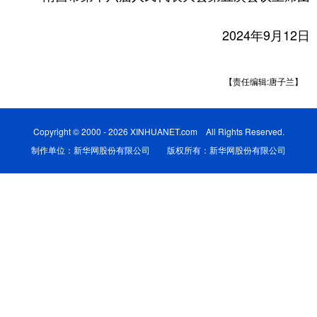
学术中国
乡村振兴
银龄
溯源中国
2024年9月12日
城市
旅游
能源
会展
【责任编辑:唐子兰】
彩票
娱乐
时尚
悦读
公益
一带一路
亚太网
上市公司
Copyright © 2000 - 2026 XINHUANET.com All Rights Reserved.
文化产业
制作单位：新华网股份有限公司 版权所有：新华网股份有限公司
地方频道
北京
天津
河北
山西
辽宁
吉林
上海
江苏
浙江
安徽
福建
江西