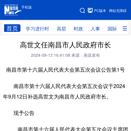
手机版
手机版
PC版本
网站无障碍
网站地图
首页
学习进行时
高层
时政
人事
国际
财
高世文任南昌市人民政府市长
学习进行时
高层
时政
人事
2024-09-13 16:41:08
来源：南昌发布
国际
财经
网评
港澳
南昌市第十六届人民代表大会第五次会议公告第1号
台湾
思客智库
全球连线
教育
科技
科创
量子
体育
南昌市第十六届人民代表大会第五次会议于2024
文化
书画
健康
军事
年9月12日补选高世文为南昌市人民政府市长。
访谈
视频
图片
政务
现予公告
法律
中央文件
金融
汽车
南昌市第十六届人民代表大会第五次会议主席团
食品
人居
信息化
数字经济