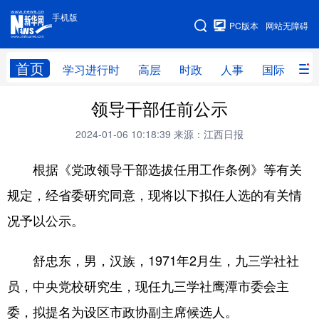
手机版
手机版
PC版本
网站无障碍
网站地图
首页
学习进行时
高层
时政
人事
国际
财
领导干部任前公示
学习进行时
高层
时政
人事
2024-01-06 10:18:39
来源：江西日报
国际
财经
网评
港澳
根据《党政领导干部选拔任用工作条例》等有关
台湾
思客智库
全球连线
教育
规定，经省委研究同意，现将以下拟任人选的有关情
科技
科创
量子
体育
况予以公示。
文化
书画
健康
军事
访谈
视频
图片
政务
舒忠东，男，汉族，1971年2月生，九三学社社
员，中央党校研究生，现任九三学社鹰潭市委会主
法律
中央文件
金融
汽车
委，拟提名为设区市政协副主席候选人。
食品
人居
信息化
数字经济