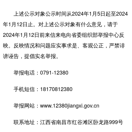
学术中国
乡村振兴
银龄
溯源中国
上述公示对象公示时间从2024年1月5日起至2024
年1月12日止。对上述公示对象有什么意见，请于
城市
旅游
能源
会展
2024年1月12日前来信来电向省委组织部举报中心反
彩票
娱乐
时尚
悦读
映。反映情况和问题应实事求是、客观公正，严禁诽
公益
一带一路
亚太网
上市公司
谤诬告，提倡实名举报。
文化产业
举报电话：0791-12380
地方频道
手机短信：18170812380
北京
天津
河北
山西
举报网站：www.12380jiangxi.gov.cn
辽宁
吉林
上海
江苏
联系地址：江西省南昌市红谷滩区卧龙路999号
浙江
安徽
福建
江西