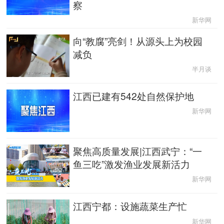
察
辽宁
吉林
上海
江苏
新华网
向“教腐”亮剑！从源头上为校园
浙江
安徽
福建
江西
减负
半月谈
山东
河南
湖北
湖南
江西已建有542处自然保护地
广东
广西
海南
重庆
新华网
四川
贵州
云南
西藏
聚焦高质量发展|江西武宁：“一
陕西
甘肃
青海
宁夏
鱼三吃”激发渔业发展新活力
新疆
内蒙古
黑龙江
新华网
江西宁都：设施蔬菜生产忙
多语种频道
新华网