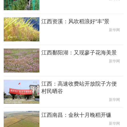
English
Español
Français
عربى
江西资溪：风吹稻浪好“丰”景
Русский язык
日本語
한국어
新华网
Deutsch
Português
江西鄱阳湖：又现蓼子花海美景
新华网
江西：高速收费站开放院子方便
村民晒谷
新华网
江西南昌：金秋十月晚稻开镰
新华网