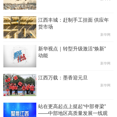
中央文件
金融
汽车
食品
江西丰城：赶制手工挂面 供应年
人居
信息化
数字经济
学术中国
货市场
新华网
乡村振兴
溯源中国
城市
旅游
新华视点｜转型升级激活“焕新”
能源
会展
彩票
娱乐
动能
新华网
时尚
悦读
公益
一带一路
江西万载：墨香迎元旦
亚太网
上市公司
文化产业
新华网
地方频道
站在更高起点上挺起“中部脊梁”
——中部地区高质量发展一线观
北京
天津
河北
山西