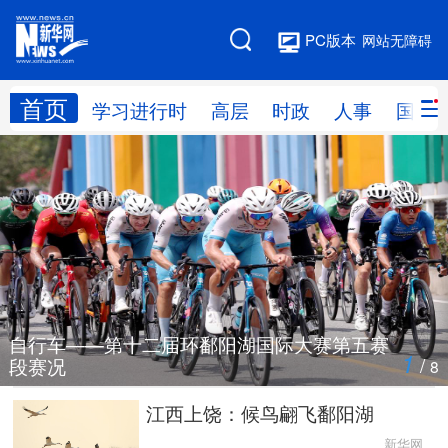
PC版本
网站无障碍
首页
网站地图
学习进行时
高层
时政
人事
国际
学习进行时
高层
时政
人事
国际
财经
网评
港澳
台湾
思客智库
全球连线
教育
科技
科创
量子
体育
自行车——第十二届环鄱阳湖国际大赛第五赛
1
/
段赛况
8
文化
书画
健康
军事
江西上饶：候鸟翩飞鄱阳湖
访谈
视频
图片
政务
新华网